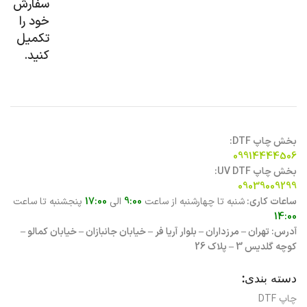
سفارش
خود را
تکمیل
کنید.
بخش چاپ DTF:
09914444506
بخش چاپ UV DTF:
09039009299
ساعات کاری:
شنبه تا چهارشنبه از ساعت
9:00
الی
17:00
پنجشنبه تا ساعت
14:00
آدرس: تهران – مرزداران – بلوار آریا فر – خیابان جانبازان – خیابان کمالو –
کوچه گلدیس 3 – پلاک 26
دسته بندی:
چاپ DTF