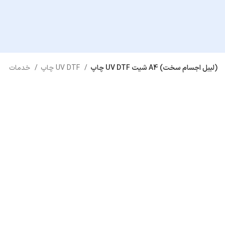
چاپ UV DTF شیت A4 (لیبل اجسام سخت)
چاپ UV DTF
خدمات ایده چاپ