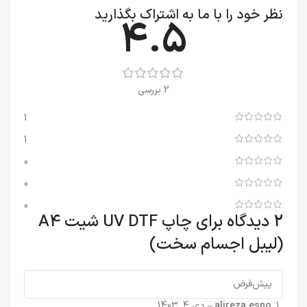
نظر خود را با ما به اشتراک بگذارید
4.5
2 بررسی
1
1
0
0
0
2 دیدگاه برای
چاپ UV DTF شیت A4
(لیبل اجسام سخت)
alireza.esno
–
دی 4, 1403