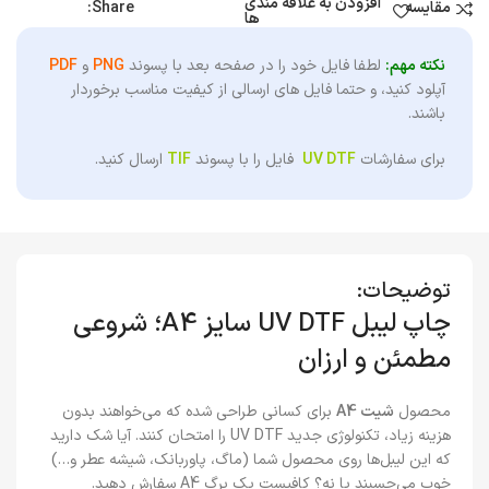
افزودن به علاقه مندی
Share:
مقایسه
ها
نکته مهم:
لطفا فایل خود را در صفحه بعد با پسوند
PNG
و
PDF
آپلود کنید، و حتما فایل های ارسالی از کیفیت مناسب برخوردار
باشند.
برای سفارشات
UV DTF
فایل را با پسوند
TIF
ارسال کنید.
توضیحات:
چاپ لیبل UV DTF سایز A4؛ شروعی
مطمئن و ارزان
محصول
شیت A4
برای کسانی طراحی شده که می‌خواهند بدون
هزینه زیاد، تکنولوژی جدید UV DTF را امتحان کنند. آیا شک دارید
که این لیبل‌ها روی محصول شما (ماگ، پاوربانک، شیشه عطر و…)
خوب می‌چسبند یا نه؟ کافیست یک برگ A4 سفارش دهید.